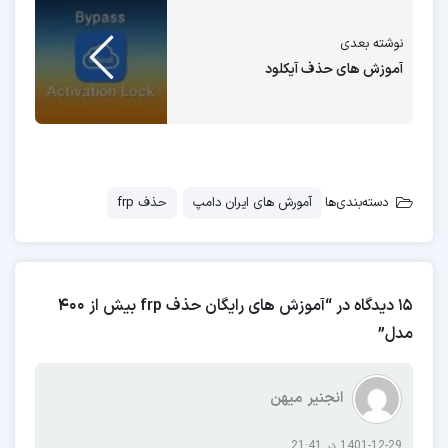
حذف قفل گوگل را به صورت رایگان در اختیار
نوشته بعدی
کاربران ایراندامپ قرار دهیم.
آموزش های حذف آیکلود
در ویدئو زیر می توانید مراحل کار را مشاهده
بفرمائید.
یوتیوب
دسته‌بندی‌ها
آمورش های ایران دامپ
حذف frp
برای گوشیهای شیائومی و هوآوی آموزش حذف
HUAWEI ID
mi account
و
هم به صورت رایگان
به بخش آموزش ها اضافه شد.
15 دیدگاه در “آموزش های رایگان حذف frp بیش از 400
مدل”
انجنیر میهن
1401-12-29 در 21:41