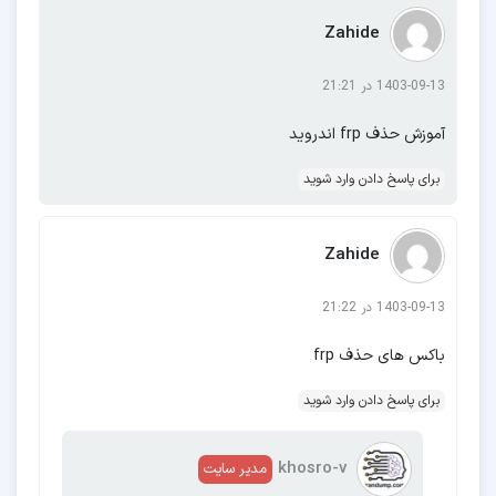
Zahide
Note 8
Note9
Note 10
Note 10 5G
1403-09-13 در 21:21
Note 10 lite
Note 10 plus
Note 20
Note 20 Ultra
آموزش حذف frp اندروید
برای پاسخ دادن وارد شوید
P205
P610
P613
P615
P617
P619
Zahide
1403-09-13 در 21:22
T220
T225
T227
T295
T297
باکس های حذف frp
T500
T505
T510
T515
T517
T545
برای پاسخ دادن وارد شوید
T570
T575
T577
T585
T735
T825
T865
khosro-v
مدیر سایت