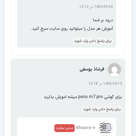
1403-09-20 در 10:12
X115
X200
X205
X210
X216
درود بر شما
آموزش هر مدل را میتوانید روی سایت سرچ کنید.
Z fold
Z fold 5G
Z fold 2
Z fold 3
Z fold
برای پاسخ دادن وارد شوید
4
Z fold 5
Z fold 6
Z fold se
Z flip
Z flip 5G
Z flip 3
Z flip 4
Z flip
فرشاذ یوسفی
5
Z flip 6
1405-04-13 در 15:18
Z folder 2
برای گوشی poco m7 pro میشه اموزش بذارید
برای پاسخ دادن وارد شوید
khosro-v
مدیر سایت
XIAOMI