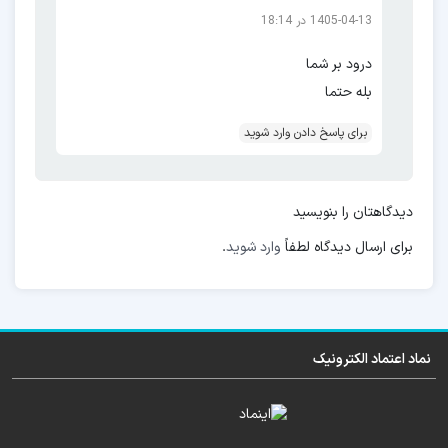
1405-04-13 در 18:14
سرویس آنلاین
درود بر شما
بله حتما
A1 plus
A2 plus
A3
A3x
A5
برای پاسخ دادن وارد شوید
دیدگاهتان را بنویسید
mi A3
برای ارسال دیدگاه لطفاً
وارد شوید
.
POCO M3
POCO M3 Pro
POCO F3
POCO C71
نماد اعتماد الکترونیک
Note 7
Note 8
Note 8 2021
Note 8t