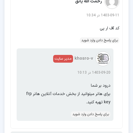
رحمت الله یانق
M22
M30
M30s
M31
M31s
M32
M32 5G
M33
M51
M52 5G
1403-09-11 در 10:34
M54
M55 5G
M62
کد آف ار پی
برای پاسخ دادن وارد شوید
S6
S6 dege
S6 edge plus
S7
S7 edge
S8
khosro-v
مدیر سایت
S8 plus
S9
S9 plus
S10
S10e
S10
plus
S20
S20 5g
S20 fe
S20 plus
1403-09-20 در 10:13
S20 plus 5g
S20
ultra
S21
S21 fe
درود بر شما
S21 ultra
S21 plus
S22
S22 plus
برای هانر میتوانید از بخش خدمات آنلاین هانر frp
S22 ultra
S23
S23 fe
S23 plus
S23
key تهیه کنید.
ultra
S24 fe
S24 plus
S24 ultra
S25
S25
برای پاسخ دادن وارد شوید
plus
S25 ultra