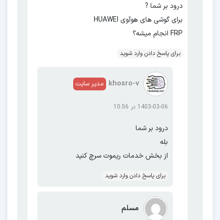
درود بر شما ?
SAMSUNG
برای گوشی های هوآوی HUAWEI
FRP انجام میشه؟
سرویس آنلاین
برای پاسخ دادن وارد شوید
روش رایت فایل
khosro-v
مدیر سایت
روش مخصوص مدیاتک
1403-03-06 در 10:56
روش مخصوص اگزینوس
درود بر شما
روش مخصوص کوآلکام
بله
روش
از بخش خدمات ریموت سرچ کنید
isp
برای پاسخ دادن وارد شوید
A01
A01 core
A02
A02s
A2 core
A03
مسلم
A03 core
A03s
A04
A04e
A04s
A05