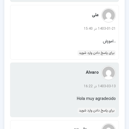
علی
F04
F12
F13
F22
F41
F54
1403-01-21 در 15:40
F62
..اموزش
برای پاسخ دادن وارد شوید
J2 core
J2 2016
J3 pro
J3 2016
J4
J4 plus
J5 pro
J5 prime
J5 2016
J6
Alvaro
J6 Plus
J7 core
J7 2016
J7 DUO
J7
1403-03-13 در 16:22
pro
J7 prime
J7 prime 2
J8 2018
Hola muy agradecido
برای پاسخ دادن وارد شوید
M02
M04
M10s
M11
M12
M13
M13 5G
M14
M20
M21