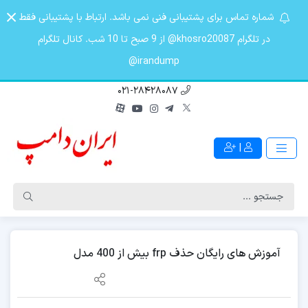
شماره تماس برای پشتیبانی فنی نمی باشد. ارتباط با پشتیبانی فقط
در تلگرام khosro20087@ از 9 صبح تا 10 شب. کانال تلگرام
irandump@
021-28428087
|
آموزش های رایگان حذف frp بیش از 400 مدل