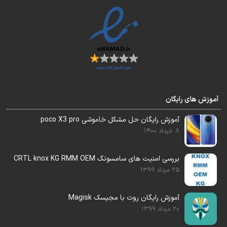
گوشی را باید توسط تست پوینت زیر به سیستم
وصل کنید.
آموزش های رایگان
آموزش رایگان حل مشکل خاموشی poco X3 pro
8 خرداد 1400
بررسی امنیت های سامسونگ CRTL knox KG RMM OEM
25 مرداد 1399
آموزش رایگان روت با مجیسک Magisk
20 مرداد 1399