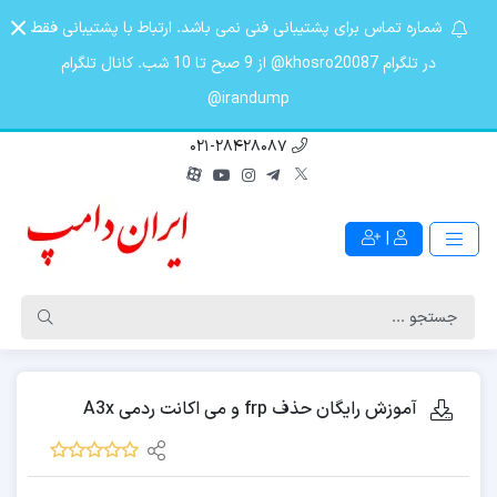
شماره تماس برای پشتیبانی فنی نمی باشد. ارتباط با پشتیبانی فقط
در تلگرام khosro20087@ از 9 صبح تا 10 شب. کانال تلگرام
irandump@
021-28428087
|
آموزش رایگان حذف frp و می اکانت ردمی A3x