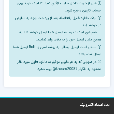
قبل از خرید، داخل سایت لاگین کنید. تا لینک خرید روی
آموزش رایگان حذف frp و
حساب کاربری ذخیره شود.
می اکانت ردمی A3x
لینک دانلود فایل بلافاصله بعد از پرداخت وجه به نمایش
در خواهد آمد.
همچنین لینک دانلود به ایمیل شما ارسال خواهد شد به
همین دلیل ایمیل خود را به دقت وارد نمایید.
در اینجا چند روش برای حذف
FRP
و اکانت
ممکن است ایمیل ارسالی به پوشه اسپم یا Bulk ایمیل شما
شیائومی این مدل را با ابزارهای مختلف آموزش
ارسال شده باشد.
میدهیم.
در صورتی که به هر دلیلی موفق به دانلود فایل مورد نظر
نشدید به تلگرام khosro20087@ پیام دهید.
اگر دانش فنی استفاده از ابزار ها را ندارید پیشنهاد
میکنیم
برای حذف می اکانت میتوانید از
سرویس حذف
دائمی اکانت شیائومی
استفاده کنید.
نماد اعتماد الکترونیک