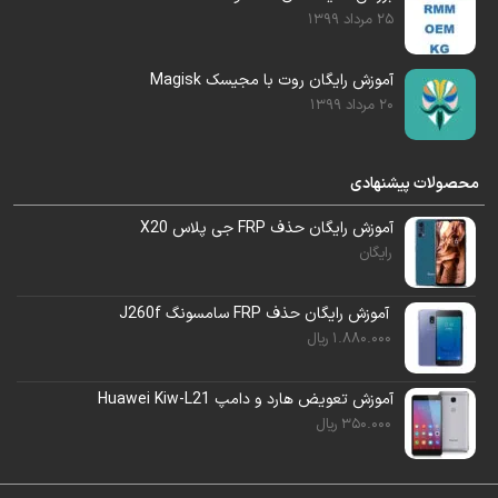
25 مرداد 1399
تلگرام پشتیبانی بفرستید.
آموزش رایگان روت با مجیسک Magisk
اکانت
10
تا
15
دقیقه بعد اکتیو میشود.
20 مرداد 1399
و میتوانید استفاده کنید.
محصولات پیشنهادی
آموزش رایگان حذف FRP جی پلاس X20
رایگان
آموزش رایگان حذف FRP سامسونگ J260f
1.880.000
ریال
آموزش تعویض هارد و دامپ Huawei Kiw-L21
350.000
ریال