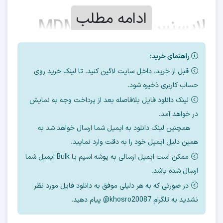
ادامه مطلب
لایسنس اکانت MDM Fix
Tool
راهنمای خرید:
2
این ابزار دارای
نوع اکتیو بشرح زیر است.
قبل از خرید، داخل سایت لاگین کنید. تا لینک خرید روی
حساب کاربری ذخیره شود.
اکانت سه ماهه
لینک دانلود فایل بلافاصله بعد از پرداخت وجه به نمایش
در خواهد آمد.
اکانت یکساله
همچنین لینک دانلود به ایمیل شما ارسال خواهد شد به
همین دلیل ایمیل خود را به دقت وارد نمایید.
ممکن است ایمیل ارسالی به پوشه اسپم یا Bulk ایمیل شما
که هر سه مدل را میتوانید از لینک های زیر خرید
ارسال شده باشد.
کنید.
در صورتی که به هر دلیلی موفق به دانلود فایل مورد نظر
نشدید به تلگرام khosro20087@ پیام دهید.
قبل از خرید این ابزار، میتوانید آنرا از لینک زیر
اجاره و تست کنید.