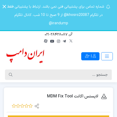
شماره تماس برای پشتیبانی فنی نمی باشد. ارتباط با پشتیبانی فقط
در تلگرام khosro20087@ از 9 صبح تا 10 شب. کانال تلگرام
irandump@
021-28428087
|
لایسنس اکانت MDM Fix Tool