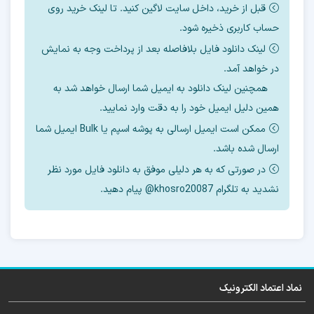
قبل از خرید، داخل سایت لاگین کنید. تا لینک خرید روی
حساب کاربری ذخیره شود.
آموزش رایگان تعویض هارد را می‌توانید از بخش
لینک دانلود فایل بلافاصله بعد از پرداخت وجه به نمایش
آموزش مشاهده بفرمایید.
در خواهد آمد.
همچنین لینک دانلود به ایمیل شما ارسال خواهد شد به
همین دلیل ایمیل خود را به دقت وارد نمایید.
فول دامپ Nokia 1 نوکیا TA-
ممکن است ایمیل ارسالی به پوشه اسپم یا Bulk ایمیل شما
1047
ارسال شده باشد.
در صورتی که به هر دلیلی موفق به دانلود فایل مورد نظر
تعویض هارد گوشی های هوشمند تنها برداشتن
نشدید به تلگرام khosro20087@ پیام دهید.
هارد خراب و جایگزینی یک هارد سالم نیست. هر
چند اینکار هم نیاز به مهارت و دقت بسیار زیادی
دارد . که اگر بدرستی انجام نشود موجب صدمه
جبران ناپذیر به برد گوشی خواهد شد .
نماد اعتماد الکترونیک