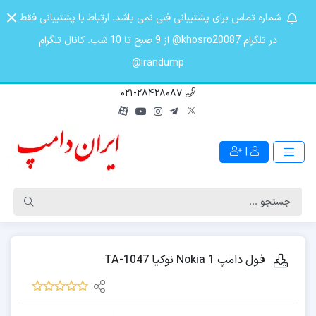
شماره تماس برای پشتیبانی فنی نمی باشد. ارتباط با پشتیبانی فقط
در تلگرام khosro20087@ از 9 صبح تا 10 شب. کانال تلگرام
irandump@
021-28428087
|
فول دامپ Nokia 1 نوکیا TA-1047