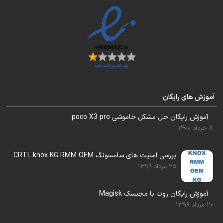
بدلیل استفاده از چسب در زیر هارد . اگر میزان
حرارت یا زمان حرارت دهی کم باشد موجب کنده
شدن پایه های روی برد میشود.
از آنسو اگر میزان حرارت یا زمان حرارت دادن
زیاد باشد موجب آسیب به برد و سایر قطعات
چسبی میشود.
آموزش های رایگان
برداشتن هارد را در لینک زیر آموزش دادیم .
آموزش رایگان حل مشکل خاموشی poco X3 pro
8 خرداد 1400
پیشنهاد میکنیم حتما مطالعه بفرمایید.
برداشتن هارد و تمیز کردن چسب زیر ic
بررسی امنیت های سامسونگ CRTL knox KG RMM OEM
25 مرداد 1399
ولی نکته مهمتر این است که هارد باید به صورت
صحیح پروگرام شود تا بتواند گوشی را روشن کند
آموزش رایگان روت با مجیسک Magisk
20 مرداد 1399
. پروگرام صحیح شامل موارد زیادی می شود .