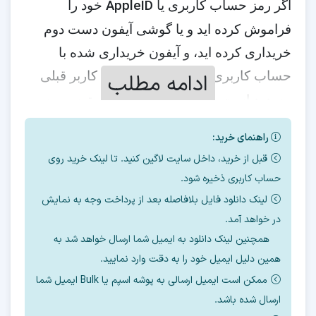
AppleID
اگر رمز حساب کاربری یا
خود را
فراموش کرده اید و یا گوشی آیفون دست دوم
خریداری کرده اید، و آیفون خریداری شده با
iCloud
حساب کاربری
و یا اپل آیدی کاربر قبلی
ادامه مطلب
مسدود است. در این صورت برای دسترسی به
گوشی و امکان کار با آن نیاز به بایپس آیفون و
راهنمای خرید:
حذف آیکلود و یا دور زدن اپل آیدی خود دارید.
قبل از خرید، داخل سایت لاگین کنید. تا لینک خرید روی
حساب کاربری ذخیره شود.
برای انجام این کار ابزار های مختلفی وجود دارد،
لینک دانلود فایل بلافاصله بعد از پرداخت وجه به نمایش
HFZ
که در اینجا
را خدمتتان معرفی میکنیم.
در خواهد آمد.
iHello HFZ Premium
ویندوز
با ابزار
روی
و مک
همچنین لینک دانلود به ایمیل شما ارسال خواهد شد به
همین دلیل ایمیل خود را به دقت وارد نمایید.
میتوانید آیکلود را حذف کنید.
ممکن است ایمیل ارسالی به پوشه اسپم یا Bulk ایمیل شما
در ورژن جدید مدل های زیر در
و
ios
26.5.2
ios18
ارسال شده باشد.