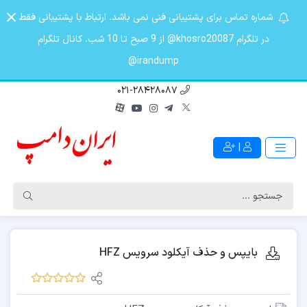
شماره تماس برای پشتیبانی فنی نمی باشد. ارتباط با پشتیبانی فقط
در تلگرام khosro20087@ از 9 صبح تا 10 شب. کانال تلگرام
irandump@
021-28428087
|
بایپس و حذف آیکلود سرویس HFZ