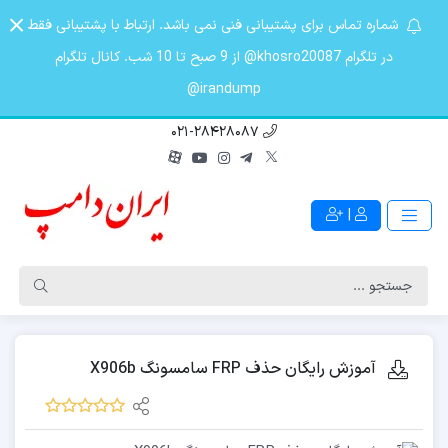
شماره تماس برای پشتیبانی فنی نمی باشد. ارتباط با پشتیبانی فقط
در تلگرام khosro20087@ از 9 صبح تا 10 شب. کانال تلگرام
irandump@
021-28428087
|
آموزش رایگان حذف FRP سامسونگ X906b