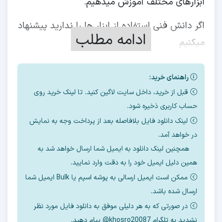
ابزارهای مختلف آموزش میدهیم.
اگر دانش فنی استفاده از ابزار ها را ندارید پیشنهاد
ادامه مطلب
میکنیم
برای حذف
frp
از
سرور آنلاین
ما استفاده کنید.
راهنمای خرید:
قبل از خرید، داخل سایت لاگین کنید. تا لینک خرید روی
حساب کاربری ذخیره شود.
بسته به
باینری
و
منطقه
گوشی، قیمت حذف
لینک دانلود فایل بلافاصله بعد از پرداخت وجه به نمایش
آنلاین
frp
متفاوت میباشد.
در خواهد آمد.
همچنین لینک دانلود به ایمیل شما ارسال خواهد شد به
تا باینری
U9
با سرور ارزان قیمت قابل انجام است.
همین دلیل ایمیل خود را به دقت وارد نمایید.
برای استعلام قیمت، باینری و
SN
گوشی را به
ممکن است ایمیل ارسالی به پوشه اسپم یا Bulk ایمیل شما
ارسال شده باشد.
صورت تایپی برای تلگرام پشتیبانی بفرستید.
بعد
در صورتی که به هر دلیلی موفق به دانلود فایل مورد نظر
خرید کنید
.
نشدید به تلگرام khosro20087@ پیام دهید.