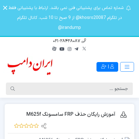
شماره تماس برای پشتیبانی فنی نمی باشد. ارتباط با پشتیبانی فقط
در تلگرام khosro20087@ از 9 صبح تا 10 شب. کانال تلگرام
irandump@
021-28428087
|
آموزش رایگان حذف FRP سامسونگ M625f