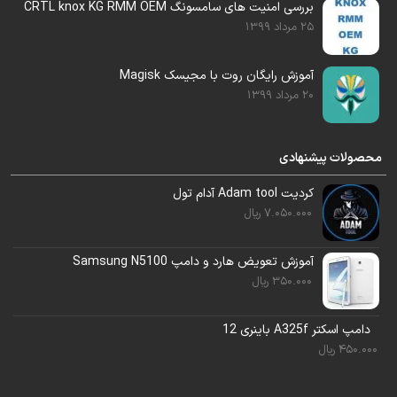
بررسی امنیت های سامسونگ CRTL knox KG RMM OEM
25 مرداد 1399
گوشی را توسط تست پوینت بالا وصل کنید.
بعد از اتصال گوشی ، منتظر باشید تا گوشی در
آموزش رایگان روت با مجیسک Magisk
20 مرداد 1399
حالت
EUB
توسط چیمرا شناسایی شود.
محصولات پیشنهادی
کردیت Adam tool آدام تول
7.050.000
ریال
آموزش تعویض هارد و دامپ Samsung N5100
350.000
ریال
دامپ اسکتر A325f باینری 12
زمانی که گوشی کامل شناسایی شد.
450.000
ریال
روی گوشی لوگوی چیمرا را خواهید دید.