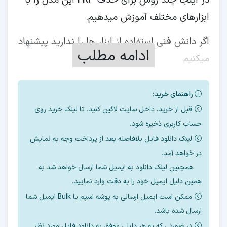
در اینجا چند روش برای حذف
FRP
این مدل را با
ابزارهای مختلف آموزش میدهیم.
اگر دانش فنی استفاده از ابزار ها را ندارید پیشنهاد
ادامه مطلب
میکنیم
برای حذف
frp
از
سرور آنلاین
ما استفاده کنید.
راهنمای خرید:
قبل از خرید، داخل سایت لاگین کنید. تا لینک خرید روی
حساب کاربری ذخیره شود.
بسته به
باینری
و
منطقه
گوشی، قیمت حذف
لینک دانلود فایل بلافاصله بعد از پرداخت وجه به نمایش
آنلاین
frp
متفاوت میباشد.
در خواهد آمد.
همچنین لینک دانلود به ایمیل شما ارسال خواهد شد به
تا باینری
UL 21
با سرور ارزان قیمت قابل انجام
همین دلیل ایمیل خود را به دقت وارد نمایید.
است.
ممکن است ایمیل ارسالی به پوشه اسپم یا Bulk ایمیل شما
ارسال شده باشد.
برای استعلام قیمت، باینری و
SN
گوشی را به
در صورتی که به هر دلیلی موفق به دانلود فایل مورد نظر