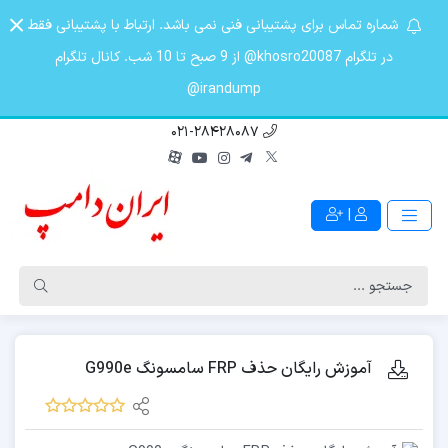
شماره تماس برای پشتیبانی فنی نمی باشد. ارتباط با پشتیبانی فقط
در تلگرام khosro20087@ از 9 صبح تا 10 شب. کانال تلگرام
irandump@
021-28428087
|
آموزش رایگان حذف FRP سامسونگ G990e