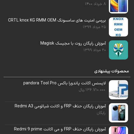
8 خرداد 1400
بررسی امنیت های سامسونگ CRTL knox KG RMM OEM
25 مرداد 1399
نرم افزار
چیمرا
را باز کنید.
آموزش رایگان روت با مجیسک Magisk
20 مرداد 1399
گوشی را توسط تست پوینت بالا وصل کنید.
بعد از اتصال گوشی ، منتظر باشید تا گوشی در
محصولات پیشنهادی
حالت
EUB
توسط چیمرا شناسایی شود.
لایسنس اکانت پاندورا باکس pandora Tool Pro
136.710.000
ریال
آموزش رایگان حذف FRP و اکانت شیائومی Redmi A3
رایگان
آموزش رایگان حذف FRP و می اکانت Redmi 9 prime