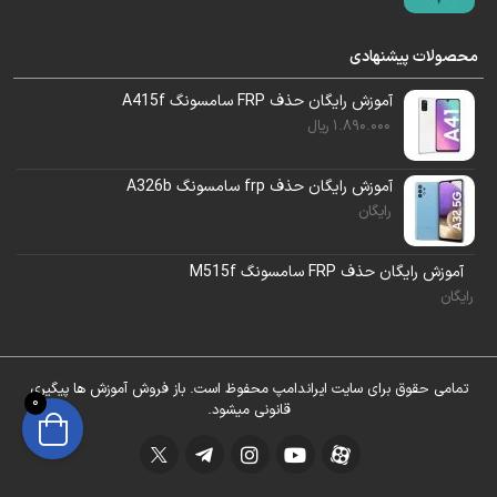
محصولات پیشنهادی
آموزش رایگان حذف FRP سامسونگ A415f
1.890.000
ریال
آموزش رایگان حذف frp سامسونگ A326b
رایگان
آموزش رایگان حذف FRP سامسونگ M515f
رایگان
نرم افزار
چیمرا
را باز کنید.
گوشی را توسط تست پوینت بالا وصل کنید.
تمامی حقوق برای سایت ایراندامپ محفوظ است. باز فروش آموزش ها پیگیری
0
قانونی میشود.
بعد از اتصال گوشی ، منتظر باشید تا گوشی در
حالت
EUB
توسط چیمرا شناسایی شود.