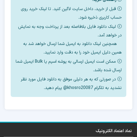
آموزش رایگان حذف FRP
قبل از خرید، داخل سایت لاگین کنید. تا لینک خرید روی
حساب کاربری ذخیره شود.
سامسونگ G985f
لینک دانلود فایل بلافاصله بعد از پرداخت وجه به نمایش
در خواهد آمد.
در اینجا چند روش برای حذف
FRP
این مدل را با
همچنین لینک دانلود به ایمیل شما ارسال خواهد شد به
ابزارهای مختلف آموزش میدهیم.
همین دلیل ایمیل خود را به دقت وارد نمایید.
ممکن است ایمیل ارسالی به پوشه اسپم یا Bulk ایمیل شما
اگر دانش فنی استفاده از ابزار ها را ندارید پیشنهاد
ارسال شده باشد.
میکنیم
در صورتی که به هر دلیلی موفق به دانلود فایل مورد نظر
برای حذف
frp
نشدید به تلگرام khosro20087@ پیام دهید.
از
سرور آنلاین
ما استفاده کنید.
بسته به
باینری
و
منطقه
گوشی ، قیمت حذف
آنلاین
frp
متفاوت میباشد.
نماد اعتماد الکترونیک