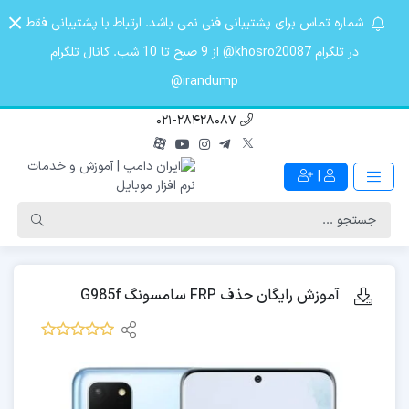
شماره تماس برای پشتیبانی فنی نمی باشد. ارتباط با پشتیبانی فقط
در تلگرام khosro20087@ از 9 صبح تا 10 شب. کانال تلگرام
irandump@
021-28428087
|
آموزش رایگان حذف FRP سامسونگ G985f