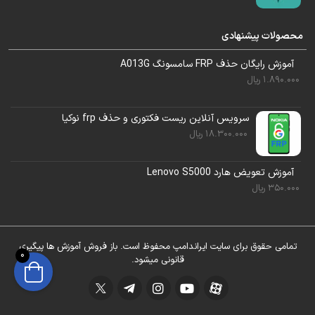
محصولات پیشنهادی
آموزش رایگان حذف FRP سامسونگ A013G
1.890.000
ریال
سرویس آنلاین ریست فکتوری و حذف frp نوکیا
18.300.000
ریال
آموزش تعویض هارد Lenovo S5000
350.000
ریال
تمامی حقوق برای سایت ایراندامپ محفوظ است. باز فروش آموزش ها پیگیری
0
قانونی میشود.