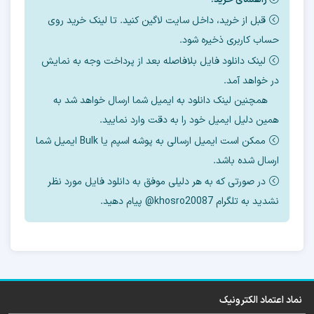
آموزش رایگان حذف FRP
قبل از خرید، داخل سایت لاگین کنید. تا لینک خرید روی
حساب کاربری ذخیره شود.
سامسونگ G780f
لینک دانلود فایل بلافاصله بعد از پرداخت وجه به نمایش
در خواهد آمد.
در اینجا چند روش برای حذف
FRP
این مدل را با
همچنین لینک دانلود به ایمیل شما ارسال خواهد شد به
ابزارهای مختلف آموزش میدهیم.
همین دلیل ایمیل خود را به دقت وارد نمایید.
ممکن است ایمیل ارسالی به پوشه اسپم یا Bulk ایمیل شما
اگر دانش فنی استفاده از ابزار ها را ندارید پیشنهاد
ارسال شده باشد.
میکنیم
در صورتی که به هر دلیلی موفق به دانلود فایل مورد نظر
برای حذف
frp
نشدید به تلگرام khosro20087@ پیام دهید.
از
سرور آنلاین
ما استفاده کنید.
بسته به
باینری
و
منطقه
گوشی ، قیمت حذف
آنلاین
frp
متفاوت میباشد.
نماد اعتماد الکترونیک