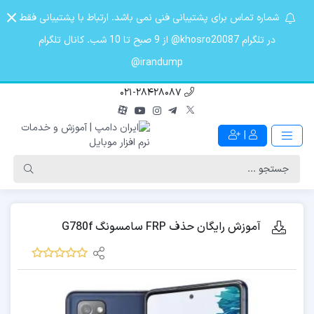
شماره تماس برای پشتیبانی فنی نمی باشد. ارتباط با پشتیبانی فقط
در تلگرام khosro20087@ از 9 صبح تا 10 شب. کانال تلگرام
irandump@
021-28428087
|
آموزش رایگان حذف FRP سامسونگ G780f