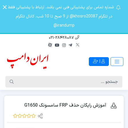
شماره تماس برای پشتیبانی فنی نمی باشد. ارتباط با پشتیبانی فقط
در تلگرام khosro20087@ از 9 صبح تا 10 شب. کانال تلگرام
irandump@
021-28428087
|
آموزش رایگان حذف FRP سامسونگ G1650