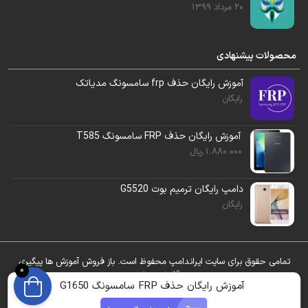
20 مرداد 1399
محصولات پیشنهادی
روش اول
آموزش رایگان حذف frp سامسونگ مدیاتک
رایگان
نرم افزار
آنلاک تول
را باز کنید .
آموزش رایگان حذف FRP سامسونگ T585
به سربرگ
SAMSUNG
بروید.
1.880.000
ریال
سر برگ
SECURITY
را انتخاب کنید.
دامپ رایگان ترمیم بوت G5520
رایگان
مدل
g1650
را انتخاب کنید.
به سربرگ
BROM/EDL
بروید.
تمامی حقوق برای سایت ایراندامپ محفوظ است. باز فروش آموزش ها پیگیری
0
گزینه
EDL ERASE FRP
را بزنید.
قانونی میشود.
آموزش رایگان حذف FRP سامسونگ G1650