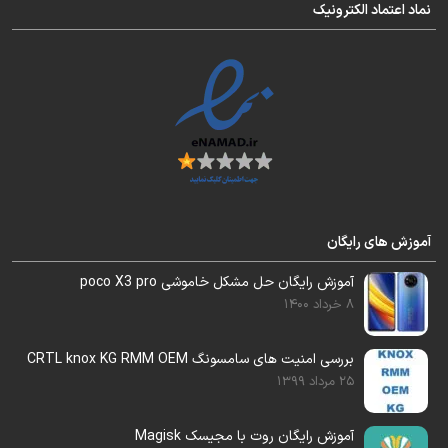
frp
متفاوت میباشد.
نماد اعتماد الکترونیک
برای استعلام قیمت ، باینری و
SN
گوشی را به
صورت تایپی برای تلگرام پشتیبانی بفرستید .
بعد
خرید کنید
.
دقت بفرمایید این هزینه برای یک گوشی میباشد.
آموزش های رایگان
گوشی را باید توسط تست پوینت زیر به سیستم
آموزش رایگان حل مشکل خاموشی poco X3 pro
وصل کنید.
8 خرداد 1400
البته اگر نمیخواهید گوشی باز شود . میتوانید
بررسی امنیت های سامسونگ CRTL knox KG RMM OEM
از
سرویس آنلاین
استفاده کنید.
25 مرداد 1399
آموزش رایگان روت با مجیسک Magisk