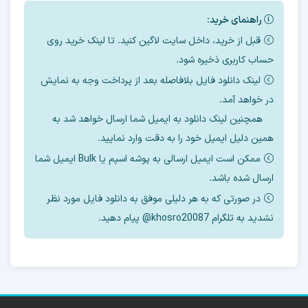
راهنمای خرید:
آموزش رایگان حذف FRP
قبل از خرید، داخل سایت لاگین کنید. تا لینک خرید روی
حساب کاربری ذخیره شود.
سامسونگ G1650
لینک دانلود فایل بلافاصله بعد از پرداخت وجه به نمایش
در خواهد آمد.
در اینجا چند روش برای حذف
FRP
این مدل را با
همچنین لینک دانلود به ایمیل شما ارسال خواهد شد به
ابزارهای مختلف آموزش میدهیم.
همین دلیل ایمیل خود را به دقت وارد نمایید.
ممکن است ایمیل ارسالی به پوشه اسپم یا Bulk ایمیل شما
اگر دانش فنی استفاده از ابزار ها را ندارید پیشنهاد
ارسال شده باشد.
میکنیم
در صورتی که به هر دلیلی موفق به دانلود فایل مورد نظر
برای حذف
frp
نشدید به تلگرام khosro20087@ پیام دهید.
از
سرور آنلاین
ما استفاده کنید.
بسته به
باینری
و
منطقه
گوشی ، قیمت حذف