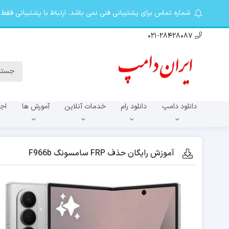
شماره تماس برای پشتیبانی فنی نمی باشد. ارتباط با پشتیبانی فقط در تلگرام khosro20087@ از 9 صبح تا 10 شب. کانال ت
021-28428087
دانلود دامپ
دانلود رام
خدمات آنلاین
آمورش ها
اجا
سری A
آموزش رایگان حذف FRP سامسونگ F966b