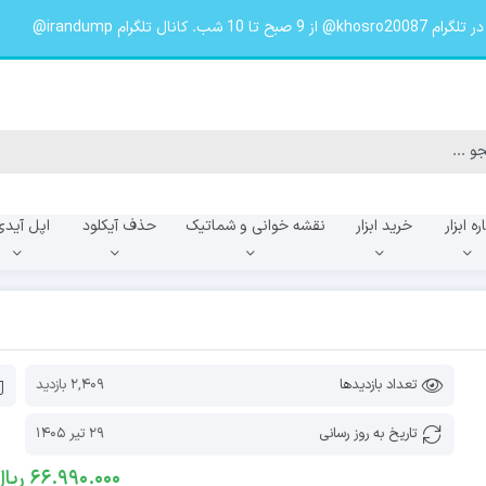
لگرام irandump@
ره ابزار
خرید ابزار
نقشه خوانی و شماتیک
حذف آیکلود
اپل آیدی
f
A057f
A055f
تعداد بازدیدها
2,409 بازدید
تاریخ به روز رسانی
29 تیر 1405
66.990.000
ریال