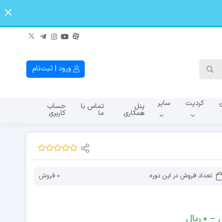
ورود | ثبت‌نام
کردیت
سایر
پنل
تماس با
حساب
همکاری
ما
کاربری
A145f
A107f
A065
تعداد فروش در این دوره
0 فروش
–
0
ریال