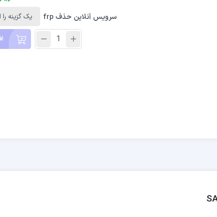
سرویس آنلاین حذف frp
اف