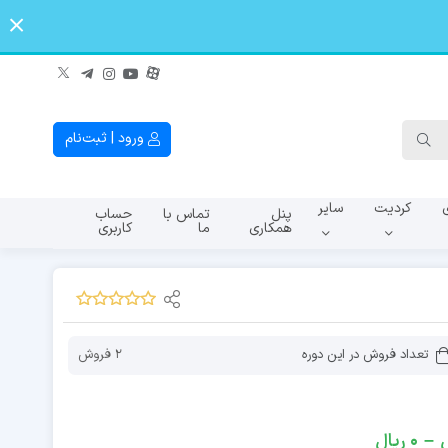
ورود | ثبت‌نام
کردیت
سایر
پنل
تماس با
حساب
همکاری
ما
کاربری
A145f
A107f
A065
تعداد فروش در این دوره
2 فروش
–
0
ریال