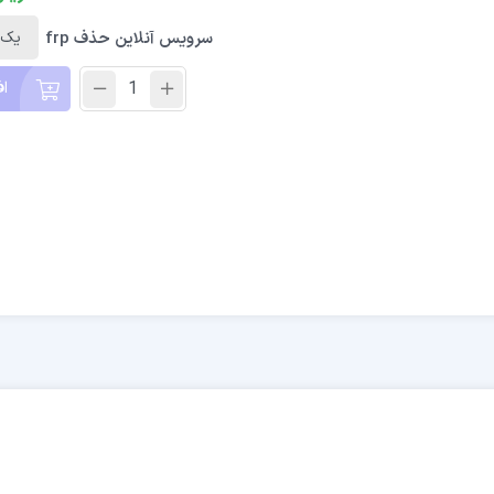
سرویس آنلاین حذف frp
اف