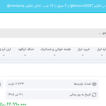
لگرام irandump@
ره ابزار
خرید ابزار
نقشه خوانی و شماتیک
حذف آیکلود
اپل آیدی
f
A057f
A055f
تعداد بازدیدها
2,734 بازدید
تاریخ به روز رسانی
30 تیر 1405
66.990.000
ریال