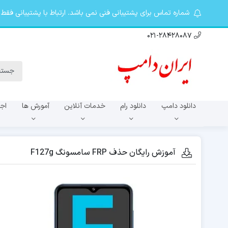
شماره تماس برای پشتیبانی فنی نمی باشد. ارتباط با پشتیبانی فقط در تلگرام khosro20087@ از 9 صبح تا 10 شب. کانال ت
021-28428087
دانلود دامپ
دانلود رام
خدمات آنلاین
آمورش ها
اجا
سری A
آموزش رایگان حذف FRP سامسونگ F127g