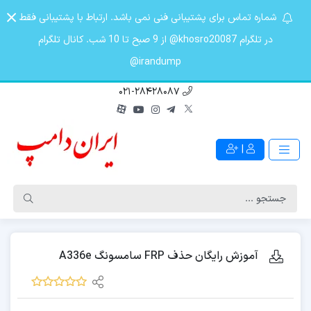
شماره تماس برای پشتیبانی فنی نمی باشد. ارتباط با پشتیبانی فقط
در تلگرام khosro20087@ از 9 صبح تا 10 شب. کانال تلگرام
irandump@
021-28428087
|
آموزش رایگان حذف FRP سامسونگ A336e