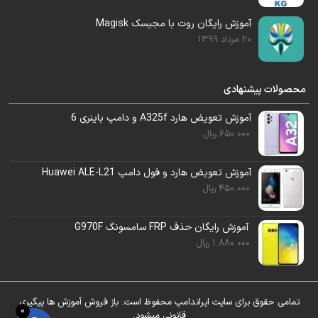
سرویس آنلاین
استفاده کنید.
آموزش رایگان روت با مجیسک Magisk
20 مرداد 1399
محصولات پیشنهادی
آموزش تعویض هارد A325f و دامپ باینری 6
650.000
ریال
آموزش تعویض هارد و فول دامپ Huawei ALE-L21
450.000
ریال
آموزش رایگان حذف FRP سامسونگ G970F
1.880.000
ریال
تمامی حقوق برای سایت ایراندامپ محفوظ است. باز فروش آموزش ها پیگیری
0
قانونی میشود.