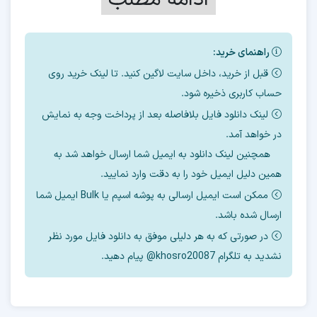
آموزش رایگان حذف FRP
راهنمای خرید:
سامسونگ A336e
قبل از خرید، داخل سایت لاگین کنید. تا لینک خرید روی
حساب کاربری ذخیره شود.
لینک دانلود فایل بلافاصله بعد از پرداخت وجه به نمایش
در اینجا چند روش برای حذف
FRP
این مدل را با
در خواهد آمد.
ابزارهای مختلف آموزش میدهیم.
همچنین لینک دانلود به ایمیل شما ارسال خواهد شد به
همین دلیل ایمیل خود را به دقت وارد نمایید.
اگر دانش فنی استفاده از ابزار ها را ندارید پیشنهاد
ممکن است ایمیل ارسالی به پوشه اسپم یا Bulk ایمیل شما
میکنیم
ارسال شده باشد.
برای حذف
frp
از
سرور آنلاین
ما استفاده کنید.
در صورتی که به هر دلیلی موفق به دانلود فایل مورد نظر
نشدید به تلگرام khosro20087@ پیام دهید.
بسته به
باینری
و
منطقه
گوشی، قیمت حذف