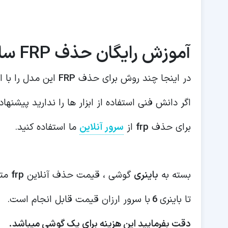
آموزش رایگان حذف FRP سامسونگ A125f
در اینجا چند روش برای حذف
FRP
این مدل را با 
اگر دانش فنی استفاده از ابزار ها را ندارید پیشنهاد
برای حذف
frp
از
سرور آنلاین
ما استفاده کنید.
بسته به
باینری
گوشی ، قیمت حذف آنلاین
frp
متف
تا باینری
6
با سرور ارزان قیمت قابل انجام است.
دقت بفرمایید این هزینه برای یک گوشی میباشد.