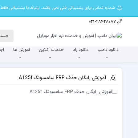
شماره تماس برای پشتیبانی فنی نمی باشد. ارتباط با پشتیبانی فقط در تلگرام khosro20087@ از 9 صبح تا 10 شب. کانال ت
021-28428087
دانلود دامپ
دانلود رام
خدمات آنلاین
آمورش ها
اجا
سری A
آموزش رایگان حذف FRP سامسونگ A125f