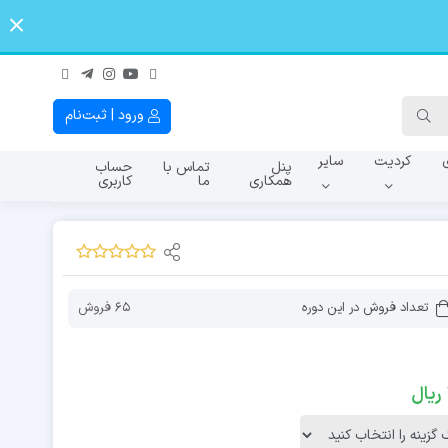
ورود | ثبت‌نام
کردیت
سایر
پنل
تماس با
حساب
همکاری
ما
کاربری
A145f
A107f
A065
تعداد فروش در این دوره
65 فروش
ریال