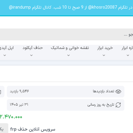
لگرام irandump@
ره ابزار
خرید ابزار
نقشه خوانی و شماتیک
حذف آیکلود
اپل آیدی
f
A057f
A055f
تعداد بازدیدها
9,546 بازدید
تاریخ به روز رسانی
31 تیر 1405
2.470.000
سرویس آنلاین حذف frp