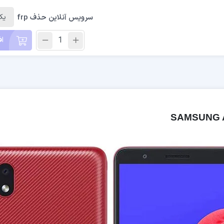
سرویس آنلاین حذف frp
اف