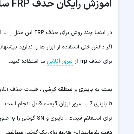
آموزش رایگان حذف FRP سامسونگ A013f
در اینجا چند روش برای حذف
FRP
این مدل را با 
اگر دانش فنی استفاده از ابزار ها را ندارید پیشنهاد
برای حذف
frp
از
سرور آنلاین
ما استفاده کنید.
بسته به
باینری
و
منطقه
گوشی ، قیمت حذف آنلا
تا باینری
7
با سرور ارزان قیمت قابل انجام است.
برای استعلام قیمت ، باینری و
SN
گوشی را به صورت
دقت بفرمایید این هزینه برای یک گوشی میباشد.