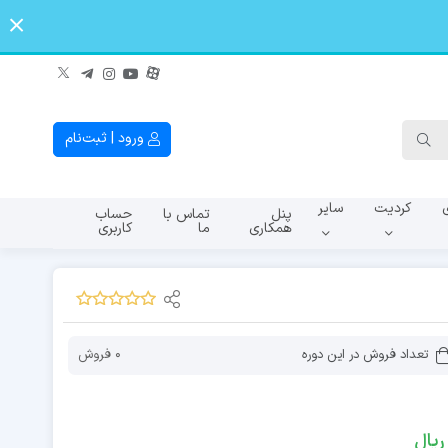
ورود | ثبت‌نام
کردیت
سایر
پنل
تماس با
حساب
همکاری
ما
کاربری
A145f
A107f
A065
تعداد فروش در این دوره
0 فروش
ریال