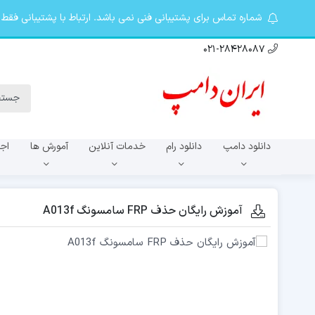
شماره تماس برای پشتیبانی فنی نمی باشد. ارتباط با پشتیبانی فقط در تلگرام khosro20087@ از 9 صبح تا 10 شب. کانال ت
021-28428087
دانلود دامپ
دانلود رام
خدمات آنلاین
آمورش ها
اجا
سری A
آموزش رایگان حذف FRP سامسونگ A013f