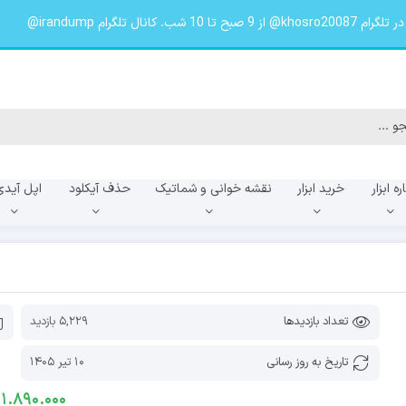
لگرام irandump@
ره ابزار
خرید ابزار
نقشه خوانی و شماتیک
حذف آیکلود
اپل آیدی
f
A057f
A055f
تعداد بازدیدها
5,229 بازدید
تاریخ به روز رسانی
10 تیر 1405
1.890.000