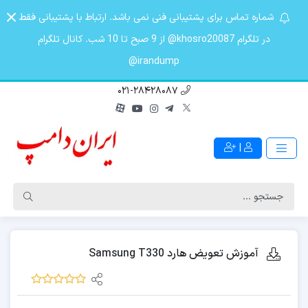
شماره تماس برای پشتیبانی فنی نمی باشد. ارتباط با پشتیبانی فقط
در تلگرام khosro20087@ از 9 صبح تا 10 شب. کانال تلگرام
irandump@
021-28428087
|
آموزش تعویض هارد Samsung T330