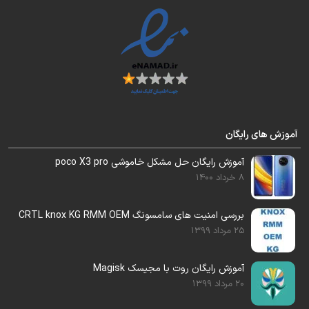
y600-u40
این آموزش را برای تمام مدلهای
و
y600-u20
میتوانید استفاده کنید.
آموزش های رایگان
جدیدترین فایل آپدیت فریمور هارد ضمیمه آموزش
شد.
آموزش رایگان حل مشکل خاموشی poco X3 pro
8 خرداد 1400
بررسی امنیت های سامسونگ CRTL knox KG RMM OEM
این فایل قابل رایت با ایزی جیتگ ، مدوسا و …
25 مرداد 1399
میباشد.
آموزش رایگان روت با مجیسک Magisk
20 مرداد 1399
آموزش رایگان تعویض هارد را می‌توانید از بخش