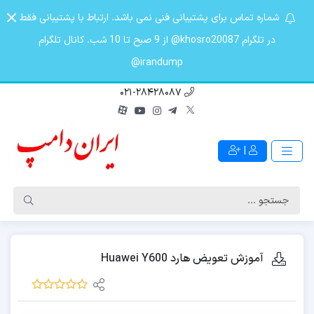
شماره تماس برای پشتیبانی فنی نمی باشد. ارتباط با پشتیبانی فقط
در تلگرام khosro20087@ از 9 صبح تا 10 شب. کانال تلگرام
irandump@
021-28428087
|
آموزش تعویض هارد Huawei Y600