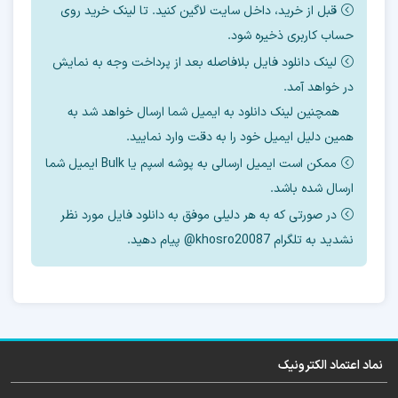
قبل از خرید، داخل سایت لاگین کنید. تا لینک خرید روی
2- مقدار cid برای این مدل به چه عددی باید تغییر
حساب کاربری ذخیره شود.
پیدا کند
لینک دانلود فایل بلافاصله بعد از پرداخت وجه به نمایش
در خواهد آمد.
3- سایز ها روی چند مگ تنظیم شود.
همچنین لینک دانلود به ایمیل شما ارسال خواهد شد به
همین دلیل ایمیل خود را به دقت وارد نمایید.
4- بوت کانفیگ روی چه مدلی تنظیم شود
ممکن است ایمیل ارسالی به پوشه اسپم یا Bulk ایمیل شما
5- نحوه رایت دامپ
ارسال شده باشد.
در صورتی که به هر دلیلی موفق به دانلود فایل مورد نظر
6- ورژن فایل فلش بعد از تعویض هارد
نشدید به تلگرام khosro20087@ پیام دهید.
7- نحوه روت و ترمیم سریال
فلشر مخصوص برای فلش بعد تعویض هارد این
نماد اعتماد الکترونیک
مدل را هم در اختیار شما قرار خواهیم داد.