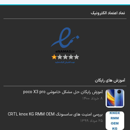
شد
نماد اعتماد الکترونیک
ورژن سازگار فلشر برای تعویض هارد این مدل را
هم در اختیار شما قرار خواهیم داد.
این آموزش را برای تمام مدلهای
y330-u01
و
y330-u11
میتوانید استفاده کنید.
این فایل قابل رایت با ایزی جیتگ , مدوسا و …
میباشد
آموزش های رایگان
آموزش رایگان تعویض هارد را می‌توانید از بخش
آموزش رایگان حل مشکل خاموشی poco X3 pro
آموزش مشاهده بفرمایید
8 خرداد 1400
بررسی امنیت های سامسونگ CRTL knox KG RMM OEM
25 مرداد 1399