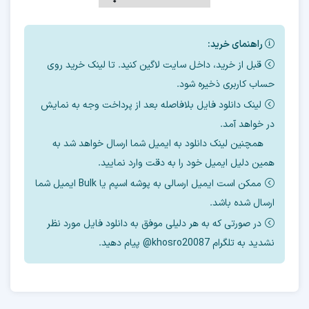
مواردی ک آموزش داده می شود
راهنمای خرید:
1- هاردهایی که برای این مدل میتوان استفاده کرد
قبل از خرید، داخل سایت لاگین کنید. تا لینک خرید روی
2- مقدار cid برای این مدل به چه عددی باید تغییر
حساب کاربری ذخیره شود.
پیدا کند
لینک دانلود فایل بلافاصله بعد از پرداخت وجه به نمایش
در خواهد آمد.
3- سایز ها روی چند مگ تنظیم شود.
همچنین لینک دانلود به ایمیل شما ارسال خواهد شد به
همین دلیل ایمیل خود را به دقت وارد نمایید.
4- بوت کانفیگ روی چه مدلی تنظیم شود
ممکن است ایمیل ارسالی به پوشه اسپم یا Bulk ایمیل شما
5- نحوه رایت دامپ
ارسال شده باشد.
در صورتی که به هر دلیلی موفق به دانلود فایل مورد نظر
6- ورژن فایل فلش بعد از تعویض هارد
نشدید به تلگرام khosro20087@ پیام دهید.
7- نحوه روت و ترمیم سریال
جدیدترین فایل آپدیت فریمور هارد ضمیمه آموزش