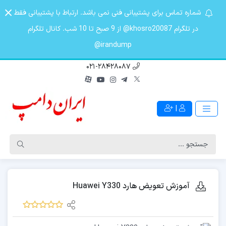
شماره تماس برای پشتیبانی فنی نمی باشد. ارتباط با پشتیبانی فقط
در تلگرام khosro20087@ از 9 صبح تا 10 شب. کانال تلگرام
irandump@
021-28428087
|
آموزش تعویض هارد Huawei Y330