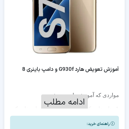
آموزش تعویض هارد G930f و دامپ باینری 8
مواردی که آموزش داده می شود
ادامه مطلب
1- هاردهایی که برای این مدل میتوان استفاده کرد
2- نحوه صحیح فرمت
راهنمای خرید: