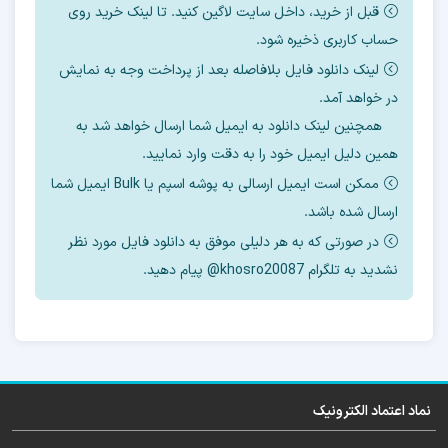
قبل از خرید، داخل سایت لاگین کنید. تا لینک خرید روی
3- نحوه کانفیگ و ساخت پارتیشنهای مورد نیاز
حساب کاربری ذخیره شود.
لینک دانلود فایل بلافاصله بعد از پرداخت وجه به نمایش
4- نحوه پروگرام هارد
در خواهد آمد.
5- نحوه حذف frp
همچنین لینک دانلود به ایمیل شما ارسال خواهد شد به
همین دلیل ایمیل خود را به دقت وارد نمایید.
6- نحوه رایت دامپ
ممکن است ایمیل ارسالی به پوشه اسپم یا Bulk ایمیل شما
ارسال شده باشد.
7- ورژن فایل فلش بعد از تعویض هارد
در صورتی که به هر دلیلی موفق به دانلود فایل مورد نظر
8- نحوه روت
نشدید به تلگرام khosro20087@ پیام دهید.
9- ترمیم سریال بدون بکاپ از هارد قبلی در باینری
8
10- فایل رفع مشکل ماندن روی آرم
نماد اعتماد الکترونیک
11- حل مشکل بیسباند