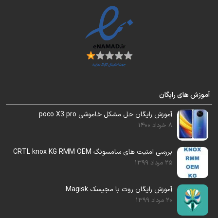
این دامپ قابل رایت بر روی
G930f
و
G930fd
میباشد.
آموزش های رایگان
فایل و آموزش نصب هارد 128 گیگ روی این گوشی
آموزش رایگان حل مشکل خاموشی poco X3 pro
، پیوست آموزش شد .
8 خرداد 1400
بررسی امنیت های سامسونگ CRTL knox KG RMM OEM
25 مرداد 1399
آموزش رایگان روت با مجیسک Magisk
20 مرداد 1399