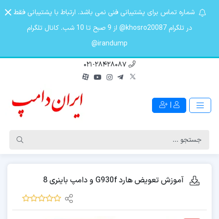
شماره تماس برای پشتیبانی فنی نمی باشد. ارتباط با پشتیبانی فقط
در تلگرام khosro20087@ از 9 صبح تا 10 شب. کانال تلگرام
irandump@
021-28428087
|
آموزش تعویض هارد G930f و دامپ باینری 8