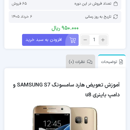
تعداد فروش در این دوره
65 فروش
تاریخ به روز رسانی
6 خرداد 1405
950.000
ریال
افزودن به سبد خرید
توضیحات
نظرات (0)
آموزش تعویض هارد سامسونگ SAMSUNG S7 و
دامپ باینری u8