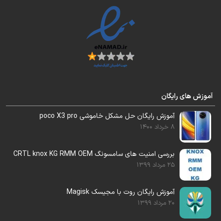
11- حل مشکل بیسباند
جدیدترین فایل آپدیت فریمور هارد ضمیمه آموزش
شد
آموزش های رایگان
آموزش رایگان حل مشکل خاموشی poco X3 pro
فایل روت و کلیه فایلهای مورد نیاز برای تعویض
8 خرداد 1400
هارد این مدل را هم در اختیار شما قرار خواهیم
داد.
بررسی امنیت های سامسونگ CRTL knox KG RMM OEM
25 مرداد 1399
آموزش رایگان روت با مجیسک Magisk
این فایل قابل رایت با ایزی جیتگ , مدوسا و …
20 مرداد 1399
میباشد