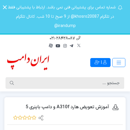
شماره تماس برای پشتیبانی فنی نمی باشد. ارتباط با پشتیبانی فقط
در تلگرام khosro20087@ از 9 صبح تا 10 شب. کانال تلگرام
irandump@
021-28428087
|
آموزش تعویض هارد A310f و دامپ باینری 5