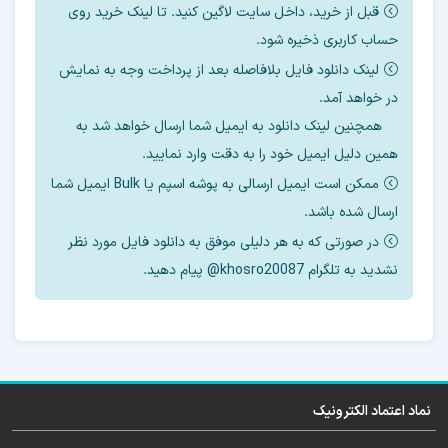
پیدا کند
قبل از خرید، داخل سایت لاگین کنید. تا لینک خرید روی
حساب کاربری ذخیره شود.
3- سایز ها روی چند مگ تنظیم شود.
لینک دانلود فایل بلافاصله بعد از پرداخت وجه به نمایش
در خواهد آمد.
4- بوت کانفیگ روی چه مدلی تنظیم شود
همچنین لینک دانلود به ایمیل شما ارسال خواهد شد به
5- نحوه رایت دامپ
همین دلیل ایمیل خود را به دقت وارد نمایید.
ممکن است ایمیل ارسالی به پوشه اسپم یا Bulk ایمیل شما
6- ورژن فایل فلش بعد از تعویض هارد
ارسال شده باشد.
در صورتی که به هر دلیلی موفق به دانلود فایل مورد نظر
7- فایل رفع مشکل ماندن روی آرم
نشدید به تلگرام khosro20087@ پیام دهید.
8- نحوه روت و ترمیم سریال بدون بکاپ از هارد
قبلی در باینری 5
9- فایل برای off کردن oem و frp
نماد اعتماد الکترونیک
10- فایل حل kg و RMM