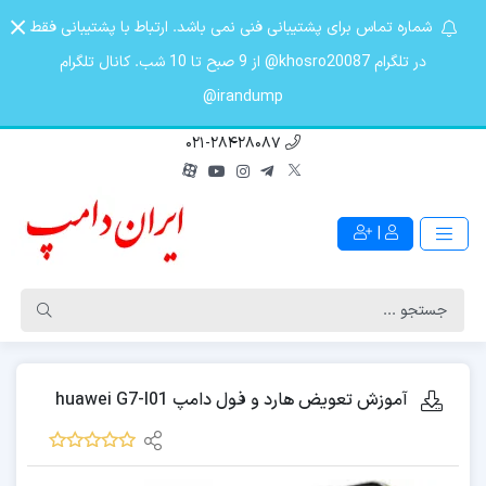
شماره تماس برای پشتیبانی فنی نمی باشد. ارتباط با پشتیبانی فقط
در تلگرام khosro20087@ از 9 صبح تا 10 شب. کانال تلگرام
irandump@
021-28428087
|
آموزش تعویض هارد و فول دامپ huawei G7-l01