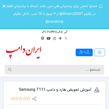
شماره تماس برای پشتیبانی فنی نمی باشد. ارتباط با پشتیبانی فقط
در تلگرام khosro20087@ از 9 صبح تا 10 شب. کانال تلگرام
irandump@
021-28428087
|
آموزش تعویض هارد و دامپ Samsung T111