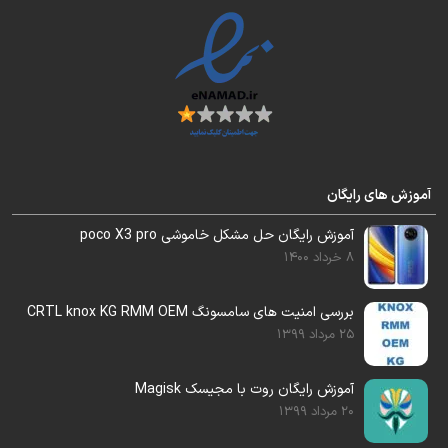
جدیدترین فایل آپدیت فریمور هارد ضمیمه آموزش
شد
دامپ و فایل روت تست شده برای تعویض هارد
آموزش های رایگان
این مدل را هم در اختیار شما قرار خواهیم داد.
آموزش رایگان حل مشکل خاموشی poco X3 pro
8 خرداد 1400
این فایل قابل رایت با ایزی جیتگ , مدوسا و …
بررسی امنیت های سامسونگ CRTL knox KG RMM OEM
میباشد
25 مرداد 1399
آموزش رایگان روت با مجیسک Magisk
20 مرداد 1399
آموزش رایگان تعویض هارد را می‌توانید از بخش