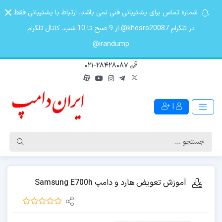
شماره تماس برای پشتیبانی فنی نمی باشد. ارتباط با پشتیبانی فقط
در تلگرام khosro20087@ از 9 صبح تا 10 شب. کانال تلگرام
irandump@
021-28428087
|
آموزش تعویض هارد و دامپ Samsung E700h