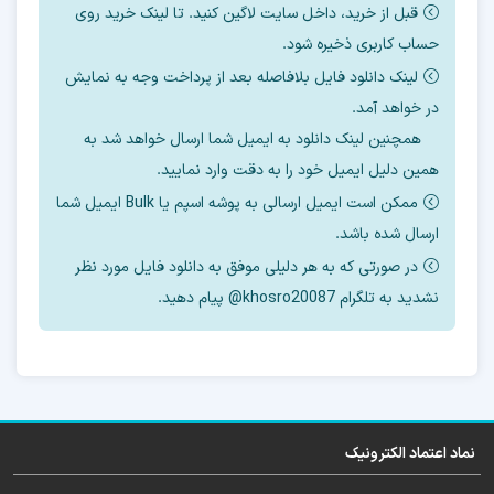
قبل از خرید، داخل سایت لاگین کنید. تا لینک خرید روی
مواردی ک آموزش داده می شود
حساب کاربری ذخیره شود.
لینک دانلود فایل بلافاصله بعد از پرداخت وجه به نمایش
1- هاردهایی که برای این مدل میتوان استفاده کرد
در خواهد آمد.
همچنین لینک دانلود به ایمیل شما ارسال خواهد شد به
2- مقدار cid برای این مدل به چه عددی باید تغییر
همین دلیل ایمیل خود را به دقت وارد نمایید.
پیدا کند
ممکن است ایمیل ارسالی به پوشه اسپم یا Bulk ایمیل شما
3- سایز ها روی چند مگ تنظیم شود.
ارسال شده باشد.
در صورتی که به هر دلیلی موفق به دانلود فایل مورد نظر
4- بوت کانفیگ روی چه مدلی تنظیم شود
نشدید به تلگرام khosro20087@ پیام دهید.
5- نحوه رایت دامپ
6- ورژن فایل فلش بعد از تعویض هارد
7- نحوه روت
نماد اعتماد الکترونیک