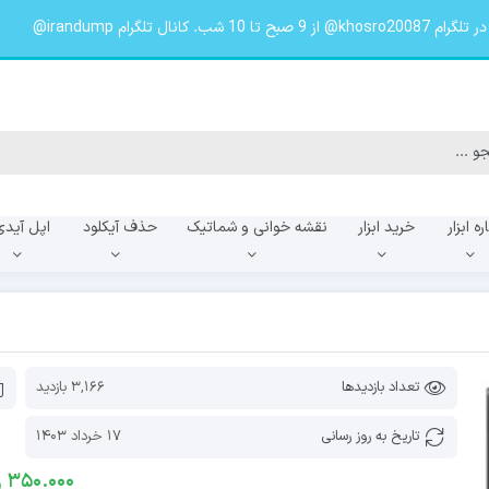
لگرام irandump@
ره ابزار
خرید ابزار
نقشه خوانی و شماتیک
حذف آیکلود
اپل آیدی
f
A057f
A055f
تعداد بازدیدها
3,166 بازدید
تاریخ به روز رسانی
17 خرداد 1403
350.000
ر