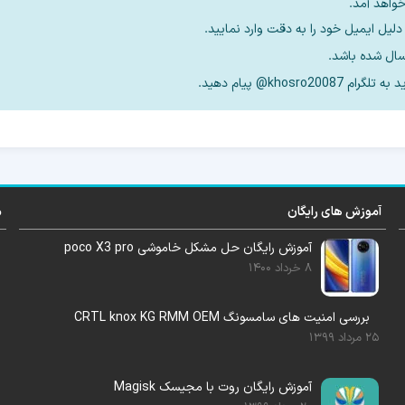
خواهد آمد.
یل ایمیل خود را به دقت وارد نمایید.
kho@ پیام دهید.
آموزش های رایگان
م
آموزش رایگان حل مشکل خاموشی poco X3 pro
8 خرداد 1400
بررسی امنیت های سامسونگ CRTL knox KG RMM OEM
25 مرداد 1399
آموزش رایگان روت با مجیسک Magisk