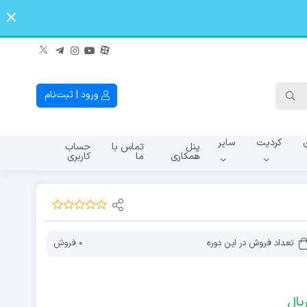
ورود | ثبت‌نام
کردیت
سایر
پنل
تماس با
حساب
همکاری
ما
کاربری
A145f
A107f
A065
تعداد فروش در این دوره
0 فروش
یال