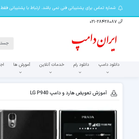
شماره تماس برای پشتیبانی فنی نمی باشد. ارتباط با پشتیبانی فقط در تلگرام khosro20087@ از 9 صبح تا 10 شب. کانال ت
021-28428087
دانلود دامپ
دانلود رام
خدمات آنلاین
آمورش ها
اجا
سری A
آموزش تعویض هارد و دامپ LG P940