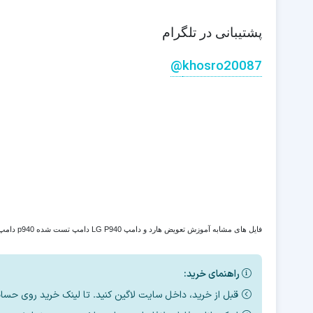
پشتیبانی در تلگرام
khosro20087@
فایل های مشابه آموزش تعویض هارد و دامپ LG P940 دامپ تست شده p940 دامپ رایگان prada 3.0 ترمیم بوت p940 آنبریک هارد emmc p940 سریال imei prada 3.0 روت root prada 3.0 حل مشکل هارد
راهنمای خرید:
قبل از خرید، داخل سایت لاگین کنید. تا لینک خرید روی حساب