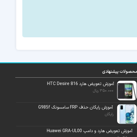
حصولات پیشنهادی
آموزش تعویض هارد HTC Desire 816
350.000
ریال
آموزش رایگان حذف FRP سامسونگ G985f
رایگان
آموزش تعویض هارد و دامپ Huawei GRA-UL00