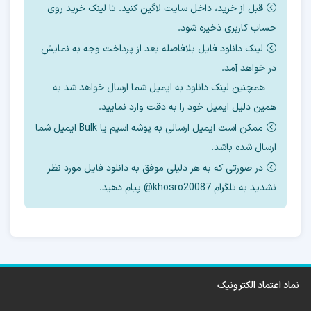
قبل از خرید، داخل سایت لاگین کنید. تا لینک خرید روی
حساب کاربری ذخیره شود.
2- مقدار cid برای این مدل به چه عددی باید تغییر
لینک دانلود فایل بلافاصله بعد از پرداخت وجه به نمایش
پیدا کند
در خواهد آمد.
3- سایز ها روی چند مگ تنظیم شود.
همچنین لینک دانلود به ایمیل شما ارسال خواهد شد به
همین دلیل ایمیل خود را به دقت وارد نمایید.
4- بوت کانفیگ روی چه مدلی تنظیم شود
ممکن است ایمیل ارسالی به پوشه اسپم یا Bulk ایمیل شما
ارسال شده باشد.
5- نحوه رایت دامپ
در صورتی که به هر دلیلی موفق به دانلود فایل مورد نظر
6- ورژن فایل فلش بعد از تعویض هارد
نشدید به تلگرام khosro20087@ پیام دهید.
7- نحوه روت و ترمیم سریال
جدیدترین فایل آپدیت فریمور هارد ضمیمه آموزش
نماد اعتماد الکترونیک
شد.