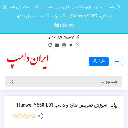
شماره تماس برای پشتیبانی فنی نمی باشد. ارتباط با پشتیبانی فقط
در تلگرام khosro20087@ از 9 صبح تا 10 شب. کانال تلگرام
irandump@
021-28428087
|
آموزش تعویض هارد و دامپ Huawei Y550-L01