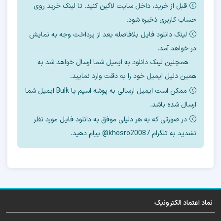
قبل از خرید، داخل سایت لاگین کنید. تا لینک خرید روی
حساب کاربری ذخیره شود.
لینک دانلود فایل بلافاصله بعد از پرداخت وجه به نمایش
جدیدترین فایل آپدیت فریمور هارد ضمیمه آموزش
در خواهد آمد.
شد.
همچنین لینک دانلود به ایمیل شما ارسال خواهد شد به
همین دلیل ایمیل خود را به دقت وارد نمایید.
دامپ و فایل روت تست شده برای تعویض هارد
ممکن است ایمیل ارسالی به پوشه اسپم یا Bulk ایمیل شما
این مدل را هم در اختیار شما قرار خواهیم داد.
ارسال شده باشد.
در صورتی که به هر دلیلی موفق به دانلود فایل مورد نظر
این فایل قابل رایت با ایزی جیتگ ، مدوسا و …
نشدید به تلگرام khosro20087@ پیام دهید.
میباشد.
آموزش رایگان تعویض هارد را می‌توانید از بخش
آموزش مشاهده بفرمایید.
نماد اعتماد الکترونیک