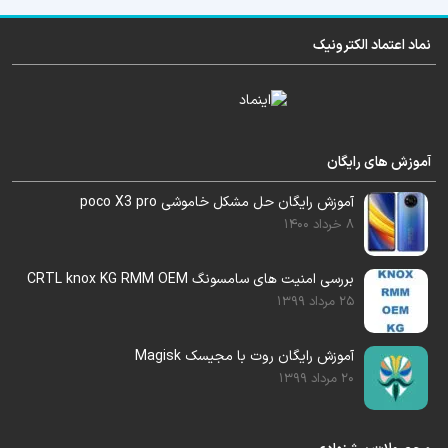
5- نحوه رایت دامپ
نماد اعتماد الکترونیک
6- ورژن فایل فلش بعد از تعویض هارد
7- نحوه روت و ترمیم سریال بدون بکاپ از هارد
قبلی در باینری 5
آموزش های رایگان
8- نحوه off کردن oem
آموزش رایگان حل مشکل خاموشی poco X3 pro
8 خرداد 1400
9- فایل حل kg و RMM
بررسی امنیت های سامسونگ CRTL knox KG RMM OEM
10- حل مشکل ماندن روی آرم
25 مرداد 1399
بیسباند
11- حل مشکل
آموزش رایگان روت با مجیسک Magisk
20 مرداد 1399
جدیدترین فایل آپدیت فریمور هارد ضمیمه آموزش