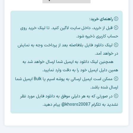
آموزش تعویض هارد و
راهنمای خرید:
دامپ A305n باینری 5
قبل از خرید، داخل سایت لاگین کنید. تا لینک خرید روی
حساب کاربری ذخیره شود.
لینک دانلود فایل بلافاصله بعد از پرداخت وجه به نمایش
در خواهد آمد.
مواردی که آموزش داده می شود
همچنین لینک دانلود به ایمیل شما ارسال خواهد شد به
1-
همین دلیل ایمیل خود را به دقت وارد نمایید.
هاردهایی که برای این مدل میتوان استفاده کرد
ممکن است ایمیل ارسالی به پوشه اسپم یا Bulk ایمیل شما
2- مقدار cid برای این مدل به چه عددی باید تغییر
ارسال شده باشد.
پیدا کند
در صورتی که به هر دلیلی موفق به دانلود فایل مورد نظر
نشدید به تلگرام khosro20087@ پیام دهید.
3- سایز ها روی چند مگ تنظیم شود.
4- بوت کانفیگ روی چه مدلی تنظیم شود