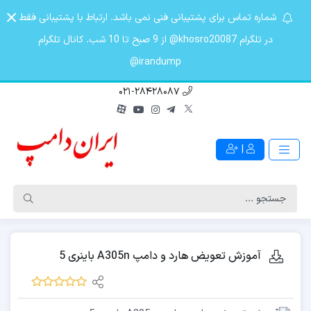
شماره تماس برای پشتیبانی فنی نمی باشد. ارتباط با پشتیبانی فقط
در تلگرام khosro20087@ از 9 صبح تا 10 شب. کانال تلگرام
irandump@
021-28428087
|
آموزش تعویض هارد و دامپ A305n باینری 5