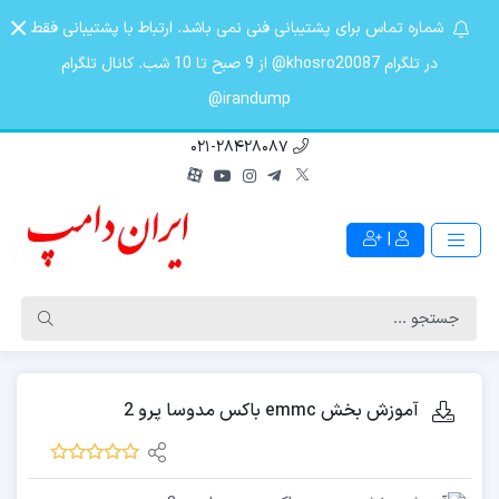
شماره تماس برای پشتیبانی فنی نمی باشد. ارتباط با پشتیبانی فقط
در تلگرام khosro20087@ از 9 صبح تا 10 شب. کانال تلگرام
irandump@
021-28428087
|
آموزش بخش emmc باکس مدوسا پرو 2