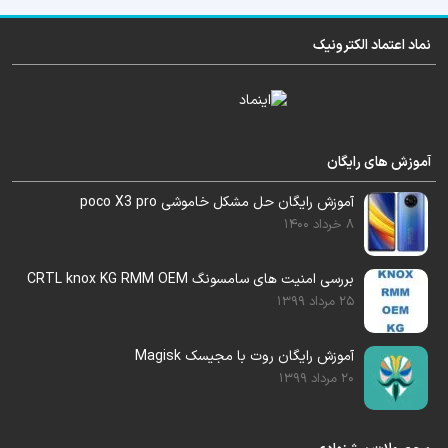
میتوانید آموزش هر مدل را جداگانه از سایت تهیه
نماد اعتماد الکترونیک
کنید.
pdf
آموزش بصورت
و بسیار ساده و روان
میباشد.
آموزش های رایگان
آموزش رایگان حل مشکل خاموشی poco X3 pro
8 خرداد 1400
بررسی امنیت های سامسونگ CRTL knox KG RMM OEM
25 مرداد 1399
آموزش رایگان روت با مجیسک Magisk
20 مرداد 1399