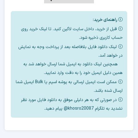
راهنمای خرید:
قبل از خرید، داخل سایت لاگین کنید. تا لینک خرید روی
آموزش بخش emmc باکس
حساب کاربری ذخیره شود.
مدوسا
لینک دانلود فایل بلافاصله بعد از پرداخت وجه به نمایش
در خواهد آمد.
همچنین لینک دانلود به ایمیل شما ارسال خواهد شد به
همین دلیل ایمیل خود را به دقت وارد نمایید.
برای ارتقاء دانش تعمیرکاران پارسی زبان آموزش
ممکن است ایمیل ارسالی به پوشه اسپم یا Bulk ایمیل شما
90 درصد تخفیف
های تعویض هارد با
ارائه میشود.
ارسال شده باشد.
در صورتی که به هر دلیلی موفق به دانلود فایل مورد نظر
با همین آموزشها بدون شرکت در دوره و پرداخت
نشدید به تلگرام khosro20087@ پیام دهید.
هزینه های گزاف میتوانید کار را یاد بگیرید و کسب
درآمد کنید.
اگر برای پروگرام مدل خاصی هم مشکل داشتید.