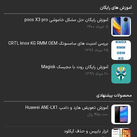
آموزش های رایگان
آموزش رایگان حل مشکل خاموشی poco X3 pro
8 خرداد 1400
بررسی امنیت های سامسونگ CRTL knox KG RMM OEM
25 مرداد 1399
بررسی امنیت های سامسونگ
CRTL knox KG RMM OEM
آموزش رایگان روت با مجیسک Magisk
20 مرداد 1399
محصولات پیشنهادی
OEM
آموزش تعویض هارد و دامپ Huawei ANE-LX1
450.000
ریال
Original equipment manufacturer
به معنی : سازنده اصلی تجهیزات
ابزار بایپس و حذف آیکلود