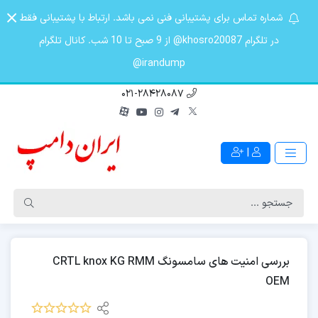
شماره تماس برای پشتیبانی فنی نمی باشد. ارتباط با پشتیبانی فقط
در تلگرام khosro20087@ از 9 صبح تا 10 شب. کانال تلگرام
irandump@
021-28428087
|
بررسی امنیت های سامسونگ CRTL knox KG RMM
OEM