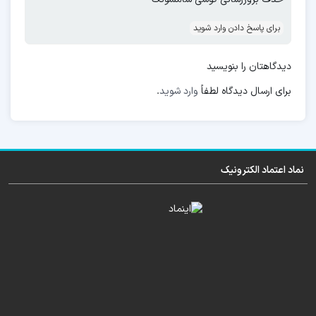
IT Admin
KG – RMM – OEM –
میتوانید
به درک
درست تری از امنیتهای سامسونگ برسید.
برای پاسخ دادن وارد شوید
تا بتوانید مشکلات نرم افزاری را راحت تر حل
دیدگاهتان را بنویسید
کنید.
برای ارسال دیدگاه لطفاً
وارد شوید
.
نماد اعتماد الکترونیک