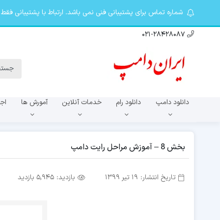
شماره تماس برای پشتیبانی فنی نمی باشد. ارتباط با پشتیبانی فقط در تلگرام khosro20087@ از 9 صبح تا 10 شب. کانال ت
021-28428087
دانلود دامپ
دانلود رام
خدمات آنلاین
آمورش ها
اجا
سری A
بخش 8 – آموزش مراحل رایت دامپ
تاریخ انتشار:
19 تیر 1399
بازدید:
5,945 بازدید