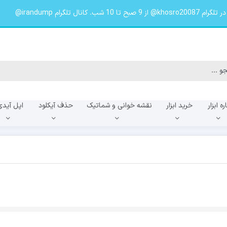
لگرام irandump@
ره ابزار
خرید ابزار
نقشه خوانی و شماتیک
حذف آیکلود
اپل آیدی
f
A057f
A055f