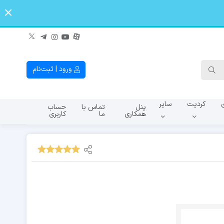
ورود | ثبت‌نام
کردیت
سایر
پنل
تماس با
حساب
همکاری
ما
کاربری
A145f
A107f
A065