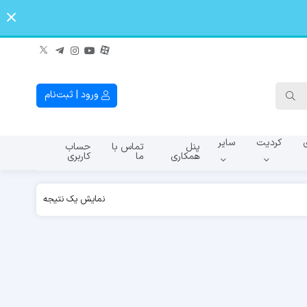
ورود | ثبت‌نام
کردیت
سایر
پنل
تماس با
حساب
همکاری
ما
کاربری
A145f
A107f
A065
نمایش یک نتیجه