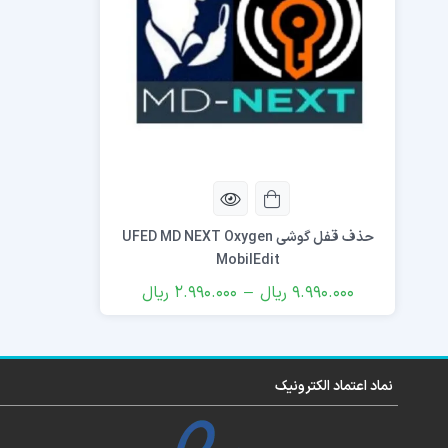
حذف قفل گوشی UFED MD NEXT Oxygen
MobilEdit
9.990.000
ریال
–
2.990.000
ریال
نماد اعتماد الکترونیک