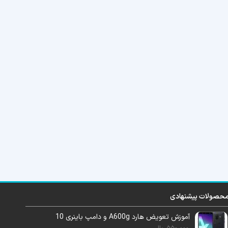
حصولات پیشنهادی
آموزش تعویض هارد A600g و دامپ باینری 10