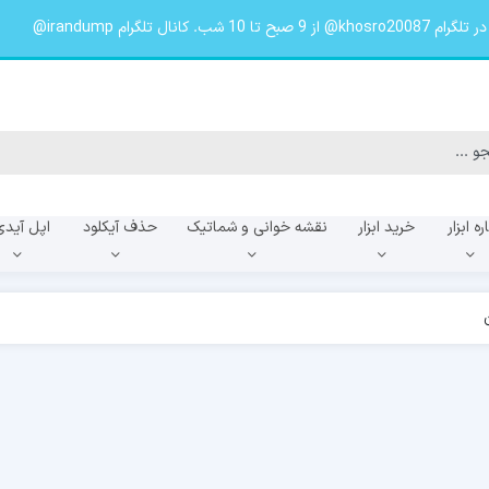
لگرام irandump@
ره ابزار
خرید ابزار
نقشه خوانی و شماتیک
حذف آیکلود
اپل آیدی
f
A057f
A055f
ن