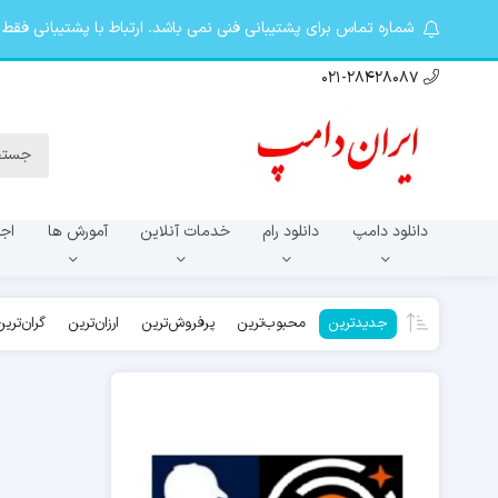
شماره تماس برای پشتیبانی فنی نمی باشد. ارتباط با پشتیبانی فقط در تلگرام khosro20087@ از 9 صبح تا 10 شب. کانال ت
021-28428087
دانلود دامپ
دانلود رام
خدمات آنلاین
آمورش ها
اجا
سری A
جدیدترین
محبوب‌ترین
پرفروش‌ترین
ارزان‌ترین
گران‌تری