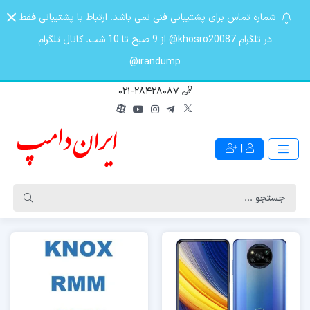
شماره تماس برای پشتیبانی فنی نمی باشد. ارتباط با پشتیبانی فقط
در تلگرام khosro20087@ از 9 صبح تا 10 شب. کانال تلگرام
irandump@
021-28428087
|