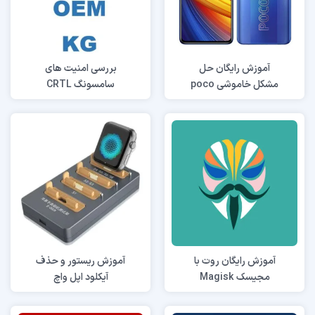
آموزش رایگان حل
بررسی امنیت های
مشکل خاموشی poco
سامسونگ CRTL
knox KG RMM OEM
X3 pro
آموزش رایگان روت با
آموزش ریستور و حذف
مجیسک Magisk
آیکلود اپل واچ